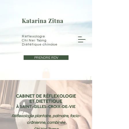
Katarina Zitna
Réflexologie
Chi Nei Tsang
Diététique chinoise
PRENDRE RDV
CABINET DE RÉFLEXOLOGIE
ET DIETETIQUE
À SAINT
-GILLES-CROIX-DE-VIE
Réflexologie plantaire, palmaire, facio-
crânienne, combinée