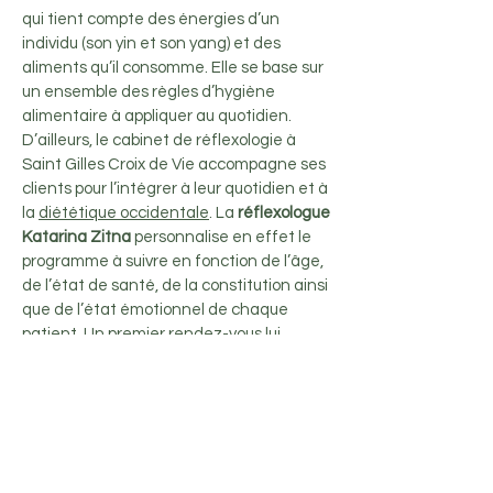
qui tient compte des énergies d’un
individu (son yin et son yang) et des
aliments qu’il consomme. Elle se base sur
un ensemble des règles d’hygiène
alimentaire à appliquer au quotidien.
D’ailleurs, le cabinet de réflexologie à
Saint Gilles Croix de Vie accompagne ses
clients pour l’intégrer à leur quotidien et à
la
diététique occidentale
. La
réflexologue
Katarina Zitna
personnalise en effet le
programme à suivre en fonction de l’âge,
de l’état de santé, de la constitution ainsi
que de l’état émotionnel de chaque
patient. Un premier rendez-vous lui
permettra de définir les besoins de ce
dernier.
Par conséquent, la diététique chinoise
permet d’adapter l’alimentation à
chaque individu. Comme chaque aliment