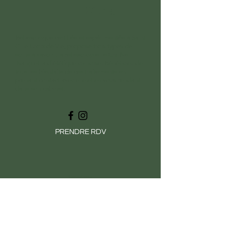
Zitna
Reflexologue certifiée et expérimentée à Saint
Gille Croix de Vie, propose trois types de
soins à savoir : la reflexologie, le Chi Nei
Tsang et la diététique chinoise. Bénéficiez de
tous les bienfaits de ces traitements en
prenant contact avec elle et en vous rendant
dans son cabinet.
PRENDRE RDV
Services
Réflexologie
Chi Nei Tsang
Diététique Chinoise