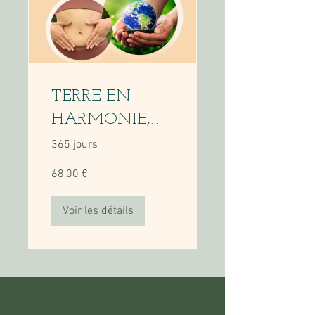
TERRE EN
HARMONIE,
programme en
365 jours
autonomie pour
68,00 €
améliorer la
digestion et
Voir les détails
retrouver
l'énergie
Katarina