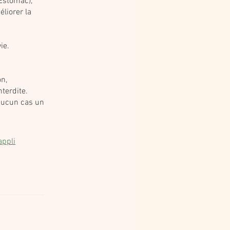
/Estomac),
liorer la
ie.
on,
nterdite.
aucun cas un
appli